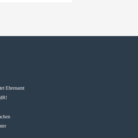
tet Ehrenamt
AdR!
achen
ter