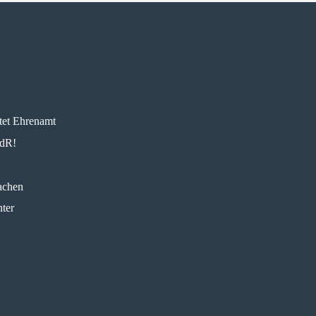
tet Ehrenamt
AdR!
achen
ter