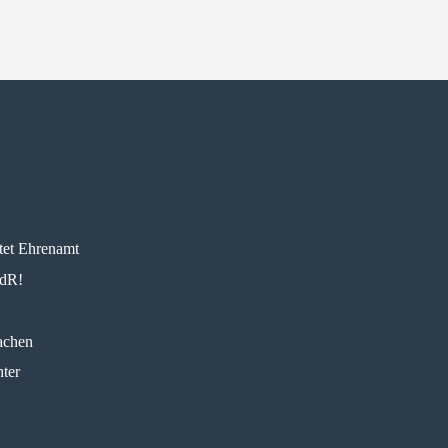
tet Ehrenamt
AdR!
achen
ter